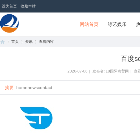
设为首页
收藏本站
网站首页
综艺娱乐
首页
资讯
查看内容
18国际商贸网
百度s
首
›
›
›
2026-07-06
|
发布者: 18国际商贸网
|
查看
摘要
: homenewscontact......
页