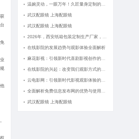
温婉灵动，一眼万年！久匠量身定制的眉眼唇，才是你整张脸的点睛之笔！淡颜系女生的气质加分项
武汉配眼镜 上海配眼镜
获
台
武汉配眼镜 上海配眼镜
2026年，西安纸箱包装定制生产厂家，哪家才是你的优质之选？
免
在线影院的发展趋势与观影体验全面解析
麻花影视：引领新时代喜剧影视创作的先锋力量
业
规
在线影院的兴起：改变我们观影方式的数字革命
云电影网：引领新时代影视观影体验的全新平台解析
他
全面解析免费信息发布网的优势与使用技巧
武汉配眼镜 上海配眼镜
。
权