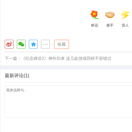
鲜花
握手
雷人
|
收藏
下一篇：
《纪念碑谷2》神作归来 这几款游戏同样不容错过
最新评论(1)