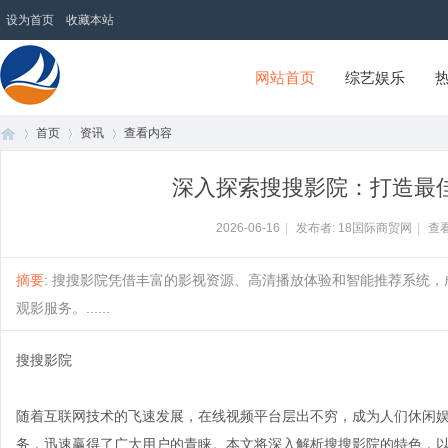
设为首页
收藏本站
网站首页
综艺娱乐
首页
资讯
查看内容
18国际商贸网
深入探索搜搜影院：打造最
首
›
›
›
2026-06-16
|
发布者: 18国际商贸网
|
查看
摘要
: 搜搜影院凭借丰富的影视资源、高清播放体验和智能推荐系统
观影服务。......
搜搜影院
随着互联网技术的飞速发展，在线视频平台层出不穷，成为人们休闲
页
务，迅速赢得了广大用户的青睐。本文将深入解析搜搜影院的特色，