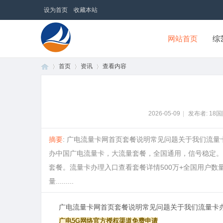
设为首页
收藏本站
网站首页
综
首页
资讯
查看内容
18国际商贸网
首
›
›
›
2026-05-09
|
发布者: 18
摘要
: 广电流量卡网首页套餐说明常见问题关于我们流
办中国广电流量卡，大流量套餐，全国通用，信号稳定。
套餐。流量卡办理入口查看套餐详情500万+全国用户数量1
量.........
广电流量卡网
首页
套餐说明
常见问题
关于我们
流量卡
页
广电5G网络
官方授权渠道
免费申请