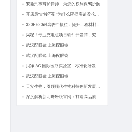
安徽刑事辩护律师：为您的权利保驾护航
开店最怕“搜不到”为什么隔壁店铺没花钱，ai却天天给他免费派单？
330FE20耐磨改性颗粒：提升工程材料性能的秘密武器
揭秘！专业充电桩项目软件开发商，究竟藏着哪些行业秘诀？
武汉配眼镜 上海配眼镜
武汉配眼镜 上海配眼镜
贝净 AC 国际医疗实验室，标准化研发体系全解析
武汉配眼镜 上海配眼镜
天安生物：引领现代生物科技创新发展的先锋企业
深度解析新明珠岩板官网：打造高品质岩板行业标杆平台