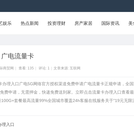
艺娱乐
热点新闻
投资理财
房产家居
国际资讯
美
广电流量卡
国际商贸网
|
查看:
135
|
评论:
1
|
文章来源: 互联网
量卡办理入口广电5G网络官方授权渠道免费申请广电流量卡正规申请，全国
免费申请，无需押金，快递免费送到家。立即点击流量卡办理入口查看最
00G+套餐最高流量99%全国城市覆盖24h客服在线服务关于"19元无限
办理入口