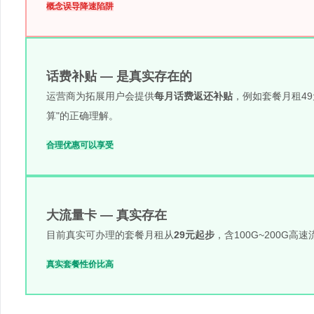
概念误导
降速陷阱
话费补贴 — 是真实存在的
运营商为拓展用户会提供
每月话费返还补贴
，例如套餐月租49
算"的正确理解。
合理优惠
可以享受
大流量卡 — 真实存在
目前真实可办理的套餐月租从
29元起步
，含100G~200G
真实套餐
性价比高