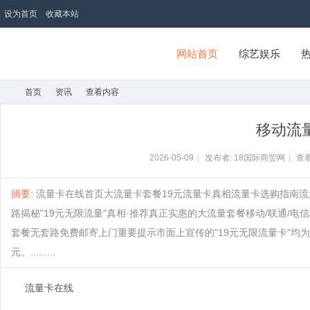
设为首页
收藏本站
网站首页
综艺娱乐
首页
资讯
查看内容
18国际商贸网
移动流
首
›
›
›
2026-05-09
|
发布者: 18国际商贸网
|
查看
摘要
: 流量卡在线首页大流量卡套餐19元流量卡真相流量卡选购指南
路揭秘"19元无限流量"真相·推荐真正实惠的大流量套餐移动/联通/
套餐无套路免费邮寄上门重要提示市面上宣传的"19元无限流量卡"均
元。.........
流量卡在线
页