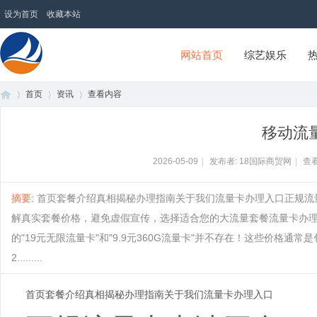
设为首页
收藏本站
网站首页
综艺娱乐
首页
资讯
查看内容
18国际商贸网
移动流
首
›
›
›
2026-05-09
|
发布者: 18国际商贸网
|
查看
摘要
: 首页套餐介绍真相揭秘办理指南关于我们流量卡办理入口正规
解真实套餐价格，避免虚假宣传，选择适合您的大流量套餐流量卡办理入口
的"19元无限流量卡"和"9.9元360G流量卡"并不存在！这些价格
2.........
首页
套餐介绍
真相揭秘
办理指南
关于我们
流量卡办理入口
页