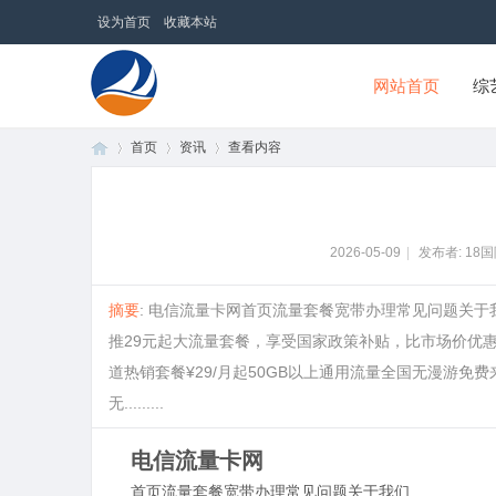
设为首页
收藏本站
网站首页
综
首页
资讯
查看内容
18国际商贸网
首
›
›
›
2026-05-09
|
发布者: 18
摘要
: 电信流量卡网首页流量套餐宽带办理常见问题关于
推29元起大流量套餐，享受国家政策补贴，比市场价优惠
道热销套餐¥29/月起50GB以上通用流量全国无漫游免
无.........
电信流量卡网
页
首页
流量套餐
宽带办理
常见问题
关于我们