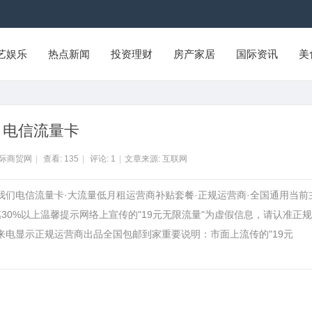
艺娱乐
热点新闻
投资理财
房产家居
国际资讯
美
电信流量卡
国际商贸网
|
查看:
135
|
评论:
1
|
文章来源: 互联网
我们电信流量卡·大流量低月租运营商补贴套餐·正规运营商·全国通用当前
30%以上温馨提示网络上宣传的"19元无限流量"为虚假信息，请认准正
费来电显示正规运营商出品全国包邮到家重要说明：市面上流传的"19元