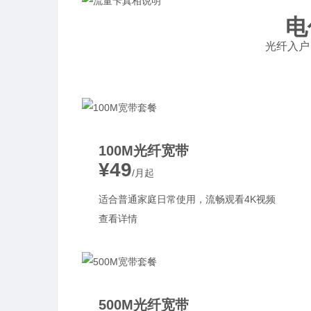
电
光纤入户 
100M光纤宽带
¥49
/月起
适合普通家庭日常使用，流畅观看4K视频
查看详情
500M光纤宽带