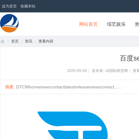
设为首页
收藏本站
网站首页
综艺娱乐
首页
资讯
查看内容
18国际商贸网
百度s
首
›
›
›
2026-05-09
|
发布者: 18国际商贸网
|
查看
摘要
: DTCMhomenewscontactlatestreleasenewscontact......
页