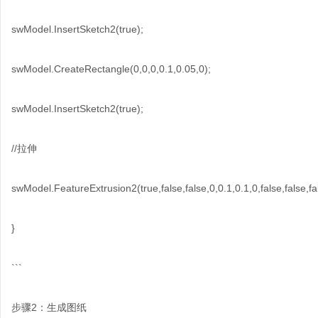
swModel.InsertSketch2(true);
swModel.CreateRectangle(0,0,0,0.1,0.05,0);
swModel.InsertSketch2(true);
//拉伸
swModel.FeatureExtrusion2(true,false,false,0,0.1,0.1,0,false,false,false
}
```
步骤2：生成图纸