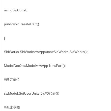
usingSwConst;
publicvoidCreatePart()
{
SldWorks.SldWorksswApp=newSldWorks.SldWorks();
ModelDoc2swModel=swApp.NewPart();
//设定单位
swModel.SetUserUnits(0);//0代表米
//创建草图