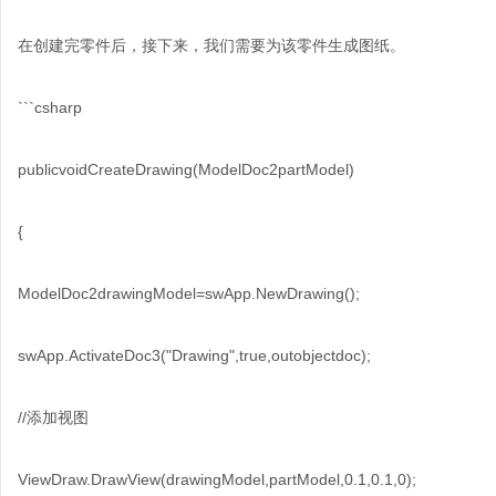
在创建完零件后，接下来，我们需要为该零件生成图纸。
```csharp
publicvoidCreateDrawing(ModelDoc2partModel)
{
ModelDoc2drawingModel=swApp.NewDrawing();
swApp.ActivateDoc3("Drawing",true,outobjectdoc);
//添加视图
ViewDraw.DrawView(drawingModel,partModel,0.1,0.1,0);