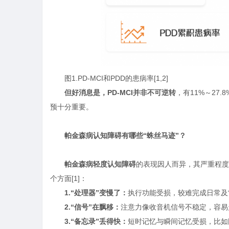
图1.PD-MCI和PDD的患病率[1,2]
但好消息是，
PD-MCI
并非不可逆转
，有11%～27
预十分重要。
帕金森病
认知障碍有哪些“蛛丝马迹”？
帕金森病
轻度
认知障碍
的表现因人而异，其严重程度
个方面[1]：
1.“处理器”变慢了：
执行功能受损，较难完成日常及
2.“信号”在飘移：
注意力像收音机信号不稳定，容易
3.“备忘录”丢得快：
短时记忆与瞬间记忆受损，比如