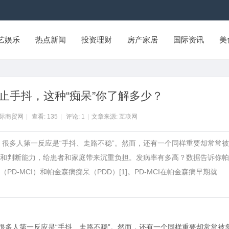
艺娱乐
热点新闻
投资理财
房产家居
国际资讯
美
止手抖，这种“痴呆”你了解多少？
国际商贸网
|
查看:
135
|
评论:
1
|
文章来源: 互联网
病，很多人第一反应是“手抖、走路不稳”。然而，还有一个同样重要却常常
和判断能力，给患者和家庭带来沉重负担。发病率有多高？数据告诉你帕
-MCI）和帕金森病痴呆（PDD）[1]。PD-MCI在帕金森病早期就
很多人第一反应是“手抖、走路不稳”。然而，还有一个同样重要却常常被