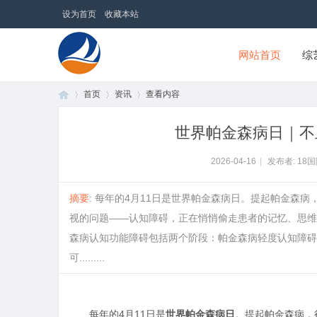
设为首页
收藏本站
网站首页
综
首页
资讯
查看内容
18国际商贸网
世界帕金森病日｜不
首
›
›
›
2026-04-16
|
发布者: 18
摘要
: 每年的4月11日是世界帕金森病日。提起帕金森
视的问题——认知障碍，正在悄悄偷走患者的记忆、思维
森病认知功能障碍包括两个阶段：帕金森病轻度认知障碍（PD
可.........
页
每年的4月11日是
世界帕金森
病
日
。提起帕金森病，