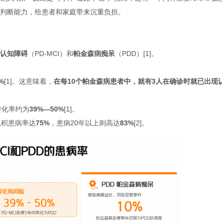
判断能力，给患者和家庭带来沉重负担。
认知障碍
（PD-MCI）和
帕金森病痴呆
（PDD）[1]。
%
[1]。这意味着，
在每10个帕金森病患者中，就有3人在确诊时就已出现
转化率约为
39%—50%
[1]。
累积患病率达
75%
，患病20年以上则高达
83%
[2]。