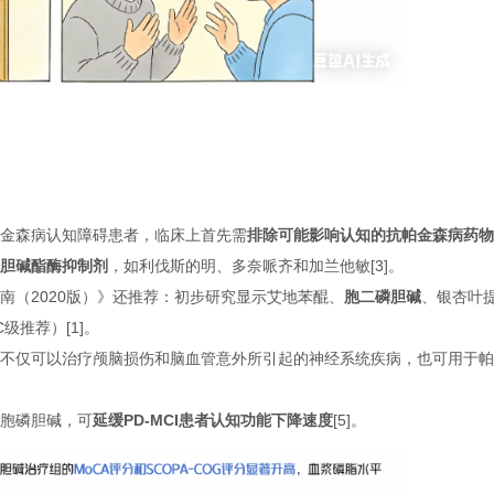
金森病认知障碍患者，临床上首先需
排除可能影响认知的抗帕金森病药物
胆碱酯酶抑制剂
，如利伐斯的明、多奈哌齐和加兰他敏[3]。
南（2020版）》还推荐：初步研究显示艾地苯醌、
胞二磷胆碱
、银杏叶
级推荐）[1]。
不仅可以治疗颅脑损伤和脑血管意外所引起的神经系统疾病，也可用于帕
胞磷胆碱，可
延缓PD-MCI患者认知功能下降速度
[5]。