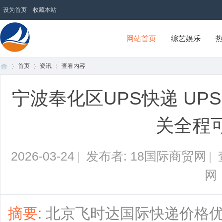
设为首页
收藏本站
网站首页
综艺娱乐
首页
资讯
查看内容
18国际商贸网
宁波奉化区UPS快递 UP
首
›
›
›
关全程
2026-03-24
|
发布者: 18国际商贸网
|
网
页
摘要
: 北京飞时达国际快递价格