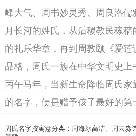
峰大气、周书妙灵秀、周良洛儒雅
月长河的姓氏，从后稷教民稼穑
的礼乐华章，再到周敦颐《爱莲说
品格，周氏一族在中华文明史上书
丙午马年，当新生命降临周氏家
的名字，便是赠予孩子最好的第一份...
周氏名字按寓意分类：周海冰高洁、周云淼