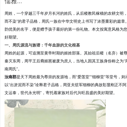
儒雅...
周姓，一个穿越三千年岁月长河的姓氏，从后稷教民稼穑的农耕文明，
而不染”的君子品格，周氏一族在中华文明史上书写了浓墨重彩的篇章。
韵优美的名字，便是赠予孩子最好的第一份礼物。本文按寓意风格为
好期望。
一、周氏源流与族谱：千年血脉的文化根基
周姓的起源，可追溯至黄帝时期的姬姓部落。其始祖后稷（名弃）被尊
秦灭东周，周平王后裔姬邕被废为庶人，当地人因其王族身份称之为“周
南周氏”。
汝南郡
是天下周姓最为尊崇的发源地，而“爱莲堂”“细柳堂”等堂号，
以“出淤泥而不染”诠释君子品格，周亚夫驻军细柳的典故彰显刚正不
文运泰，世代永光明”，寄托着家族对后代兴旺昌盛的美好期望。