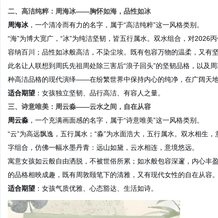
二、高洁纯粹：周海冰——胸怀如海，品性如冰
周海冰
，一个清冷而有力的名字，属于“高洁纯粹”这一风格类别。
“海”为博大宽广，“冰”为纯洁坚韧，皆五行属水。双水组合，对202
容纳百川；品性如冰般高洁，不染尘埃。既有包容万物的温柔，又有
此名让人联想到周氏先祖周处除三害后“浪子回头”的坚韧品格，以及周
种高洁品格的现代演绎——在纷繁世界中保持内心的纯净，在广阔天
适合期望
：女孩独立坚韧、品行高洁、有容人之量。
三、诗意唯美：周云淼——云水之间，自在从容
周云淼
，一个充满画面感的名字，属于“诗意唯美”这一风格类别。
“云”为高远飘逸，五行属水；“淼”为水面浩大，五行属水。双水相生
字组合，仿佛一幅水墨丹青：远山如黛，云水相连，意境悠远。
寓意女孩如云般自由洒脱，不被世俗所累；如水般包容深邃，内心丰盈
的品格相映成趣，既有周敦颐笔下的清雅，又有现代女性的自在从容
适合期望
：女孩气质优雅、心态豁达、生活如诗。