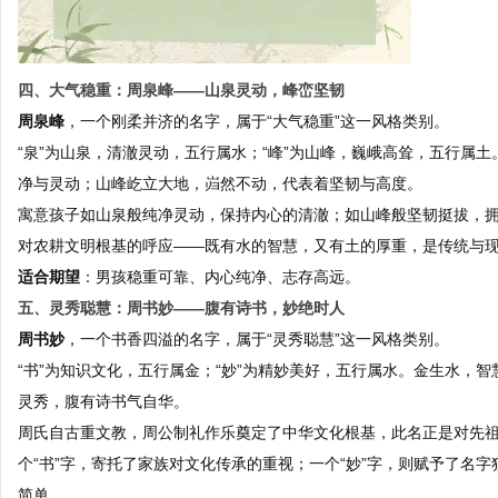
四、大气稳重：周泉峰——山泉灵动，峰峦坚韧
周泉峰
，一个刚柔并济的名字，属于“大气稳重”这一风格类别。
“泉”为山泉，清澈灵动，五行属水；“峰”为山峰，巍峨高耸，五行属
净与灵动；山峰屹立大地，岿然不动，代表着坚韧与高度。
寓意孩子如山泉般纯净灵动，保持内心的清澈；如山峰般坚韧挺拔，
对农耕文明根基的呼应——既有水的智慧，又有土的厚重，是传统与
适合期望
：男孩稳重可靠、内心纯净、志存高远。
五、灵秀聪慧：周书妙——腹有诗书，妙绝时人
周书妙
，一个书香四溢的名字，属于“灵秀聪慧”这一风格类别。
“书”为知识文化，五行属金；“妙”为精妙美好，五行属水。金生水，
灵秀，腹有诗书气自华。
周氏自古重文教，周公制礼作乐奠定了中华文化根基，此名正是对先
个“书”字，寄托了家族对文化传承的重视；一个“妙”字，则赋予了名
简单。