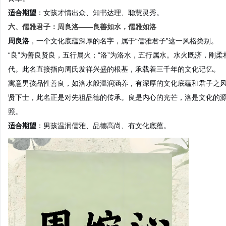
适合期望
：女孩才情出众、知书达理、聪慧灵秀。
六、儒雅君子：周良洛——良善如水，儒雅如洛
周良洛
，一个文化底蕴深厚的名字，属于“儒雅君子”这一风格类别。
“良”为善良贤良，五行属火；“洛”为洛水，五行属水。水火既济，刚
代。此名直接指向周氏发祥兴盛的根基，承载着三千年的文化记忆。
寓意男孩品性善良，如洛水般温润涵养，有深厚的文化底蕴和君子之风
贤下士，此名正是对先祖品德的传承。良是内心的光芒，洛是文化的源
照。
适合期望
：男孩温润儒雅、品德高尚、有文化底蕴。