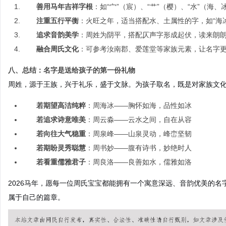
善用马年吉祥字根
：如“宀”（宸）、“艹”（樱）、“水”（
注重五行平衡
：火旺之年，适当搭配水、土属性的字，如“海冰”
追求音韵美学
：周姓为阴平，搭配仄声字形成起伏，读来朗
融合周氏文化
：可参考汝南郡、爱莲堂等家族元素，让名字
八、总结：名字是送给孩子的第一份礼物
周姓，源于王族，兴于礼乐，盛于文脉。为孩子取名，既是对家族文
若期望高洁纯粹
：周海冰——胸怀如海，品性如冰
若追求诗意唯美
：周云淼——云水之间，自在从容
若向往大气稳重
：周泉峰——山泉灵动，峰峦坚韧
若期盼灵秀聪慧
：周书妙——腹有诗书，妙绝时人
若看重儒雅君子
：周良洛——良善如水，儒雅如洛
2026马年，愿每一位周氏宝宝都能拥有一个寓意深远、音韵优美的
属于自己的篇章。