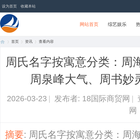
设为首页
收藏本站
网站首页
综艺娱乐
首页
资讯
查看内容
18国际商贸网
周氏名字按寓意分类：周
首
›
›
›
周泉峰大气、周书妙灵
2026-03-23
|
发布者: 18国际商贸网
|
网
页
摘要
: 周氏名字按寓意分类：周