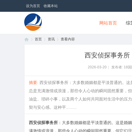
设为首页
收藏本站
网站首页
综
首页
资讯
查看内容
18国际商贸网
西安侦探事务所
首
›
›
›
2026-03-20
|
发布者: 18
摘要
: 西安侦探事务所：大多数婚姻都是平淡普通的。
总是充满激情或浪漫，那些令人心动的瞬间固然重要，但
油盐、琐碎小事，以及两个人如何共同面对生活中的压力
契与安心感。这种平.........
西安侦探事务所
：大多数婚姻都是平淡普通的。这是婚姻
页
满激情或浪漫，那些令人心动的瞬间固然重要，但它们只