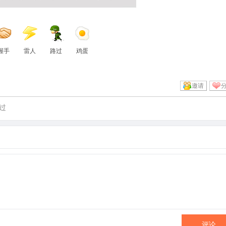
握手
雷人
路过
鸡蛋
邀请
过
评论