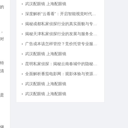
武汉配眼镜 上海配眼镜
的
深度解析“云看看”：开启智能视觉时代的新篇章
揭秘成都私家侦探行业的真实面貌与专业服务
，
揭秘天津私家侦探行业的发展与服务全解析
对
广告成本该怎样管控？竞价托管专业服务商俐麸科技
武汉配眼镜 上海配眼镜
特
昆明私家侦探：揭秘云南春城中的隐秘调查力量
清
全面解析番茄电影网：观影体验与资源分享的优质平台
武汉配眼镜 上海配眼镜
武汉配眼镜 上海配眼镜
是
储