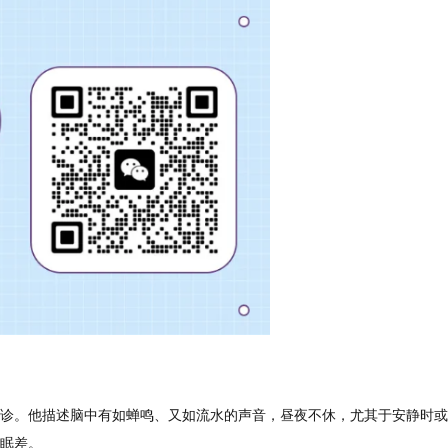
诊。他描述脑中有如蝉鸣、又如流水的声音，昼夜不休，尤其于安静时或
眠差。