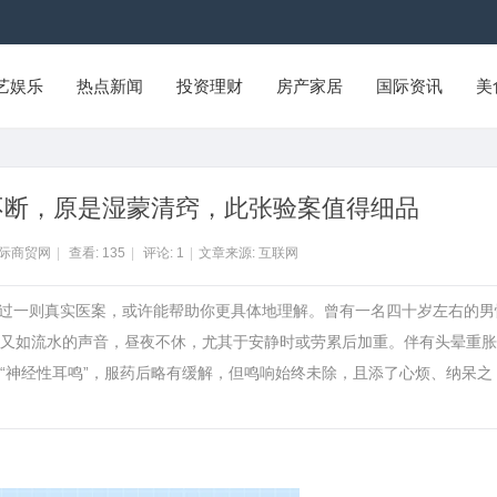
艺娱乐
热点新闻
投资理财
房产家居
国际资讯
美
不断，原是湿蒙清窍，此张验案值得细品
国际商贸网
|
查看:
135
|
评论:
1
|
文章来源: 互联网
）下面通过一则真实医案，或许能帮助你更具体地理解。曾有一名四十岁左右的男
又如流水的声音，昼夜不休，尤其于安静时或劳累后加重。伴有头晕重胀
“神经性耳鸣”，服药后略有缓解，但鸣响始终未除，且添了心烦、纳呆之