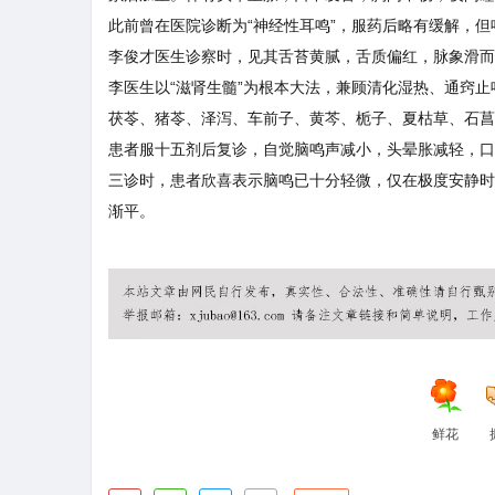
此前曾在医院诊断为“神经性耳鸣”，服药后略有缓解，
李俊才医生诊察时，见其舌苔黄腻，舌质偏红，脉象滑而
李医生以“滋肾生髓”为根本大法，兼顾清化湿热、通窍
茯苓、猪苓、泽泻、车前子、黄芩、栀子、夏枯草、石菖
患者服十五剂后复诊，自觉脑鸣声减小，头晕胀减轻，口
三诊时，患者欣喜表示脑鸣已十分轻微，仅在极度安静时
渐平。
鲜花