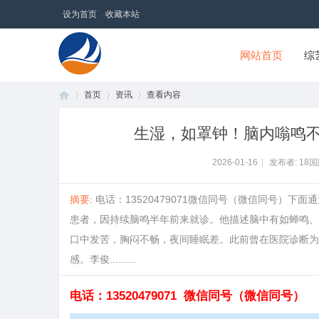
设为首页
收藏本站
网站首页
综
首页
资讯
查看内容
18国际商贸网
生湿，如罩钟！脑内嗡鸣
首
›
›
›
2026-01-16
|
发布者: 18
摘要
: 电话：13520479071微信同号（微信同号
患者，因持续脑鸣半年前来就诊。他描述脑中有如蝉鸣、
口中发苦，胸闷不畅，夜间睡眠差。此前曾在医院诊断为
感。李俊.........
电话：13520479071 微信同号（
微信同号
）
页