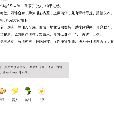
但鸣响始终未除，且添了心烦、纳呆之感。
略数。四诊合参，辨为湿热内蕴，上蒙清窍，兼有肾精亏虚、脑髓失养。
止鸣，拟定方药如下：
蒲、远志，并加入全蝎、僵蚕、地龙等虫类药，以搜风通络、开窍聪耳。
苦稍退。原方略作调整，加白术、厚朴以健脾行气，再进十五剂。
偶有感觉，头清神爽，睡眠好转。后以滋肾生髓之法为基础调理善后，其
握手
雷人
路过
鸡蛋