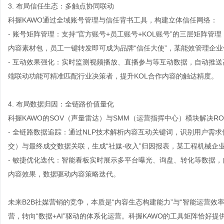
3. 布局信任生态：多触点协同联动
科握KAWO通过全域账号管理与信任背书工具，构建立体信任网络：
- 账号矩阵管理：支持“官方账号+员工账号+KOL账号”的三层矩阵
内容素材包，员工一键转发即可成为品牌“信任大使”，某能效管理企业
- 互动效果强化：实时监测视频播放、直播参与等互动数据，自动推送高意
端联动功能可精准匹配行业决策者，提升KOL合作内容的触达精度。
4. 布局数据归因：全链路价值量化
科握KAWO的SOV（声量雷达）与SMM（运营指挥中心）模块解决RO
- 全链路数据追踪：通过NLP技术解析内容互动关键词，识别用户需
交）与最终成交数据关联，生成“社媒-收入”归因报表，某工程机械企
- 敏捷优化迭代：智能看板实时展示多平台曝光、询盘、转化等数据，
内容效果，数据驱动内容策略迭代。
未来B2B社媒营销的竞争，本质是“内容生态构建能力”与“智能运营效
营，转向“数据+AI”驱动的体系化运营。科握KAWO的工具矩阵恰