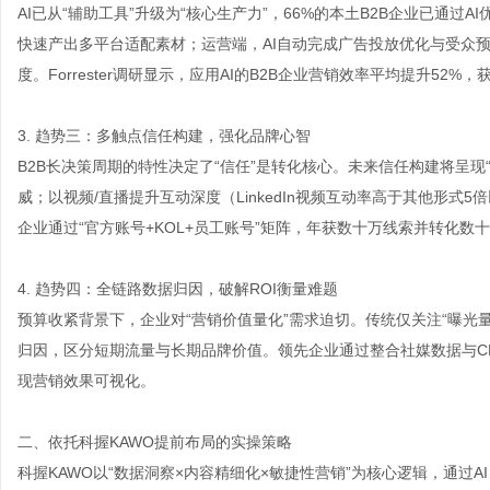
AI已从“辅助工具”升级为“核心生产力”，66%的本土B2B企业已通过
快速产出多平台适配素材；运营端，AI自动完成广告投放优化与受众
度。Forrester调研显示，应用AI的B2B企业营销效率平均提升52%
3. 趋势三：多触点信任构建，强化品牌心智
B2B长决策周期的特性决定了“信任”是转化核心。未来信任构建将呈现
威；以视频/直播提升互动深度（LinkedIn视频互动率高于其他形式
企业通过“官方账号+KOL+员工账号”矩阵，年获数十万线索并转化数
4. 趋势四：全链路数据归因，破解ROI衡量难题
预算收紧背景下，企业对“营销价值量化”需求迫切。传统仅关注“曝光
归因，区分短期流量与长期品牌价值。领先企业通过整合社媒数据与C
现营销效果可视化。
二、依托科握KAWO提前布局的实操策略
科握KAWO以“数据洞察×内容精细化×敏捷性营销”为核心逻辑，通过A