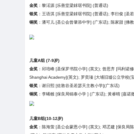
金奖
：黎渃源 [乐善堂梁銶琚书院] (普通话)
银奖
：王语淇 [乐善堂梁銶琚书院] (普通话); 李衍俊 [圣若
铜奖
：潘可儿 [圣公会曾肇添中学] (广东话); 陈家甜 [佛
儿童A组 (7-9岁)
金奖
：邱培峰 [圣保罗书院小学] (英文); 曾思齐 [玛利诺修院学校
Shanghai Academy](英文); 罗奕瑧 [大埔旧墟公立学校(
银奖
：谢日熙 [佐敦谷圣若瑟天主教小学](广东话)
铜奖
：李晞雒 [保良局锦泰小学 ] (广东话); 黃睿晴 [嘉诺
儿童B组(10-12岁)
金奖
：陈海萤 [圣公会蒙恩小学] (英文); 邓孞建 [保良局陈