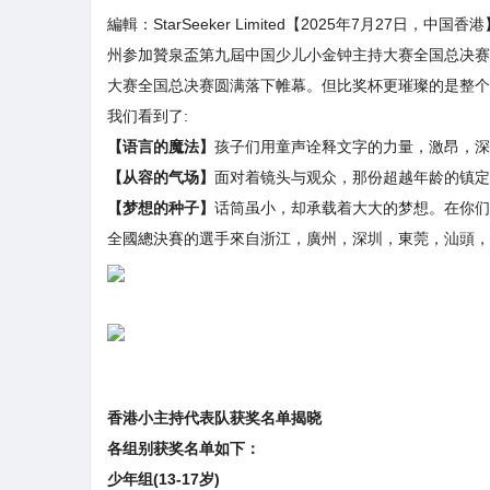
編輯：StarSeeker Limited【2025年7月27
州参加贊泉盃第九屆中国少儿小金钟主持大赛全国总决赛
大赛全国总决赛圆满落下帷幕。但比奖杯更璀璨的是整个
我们看到了:
【语言的魔法】
孩子们用童声诠释文字的力量，激昂，深
【从容的气场】
面对着镜头与观众，那份超越年龄的镇定和
【梦想的种子】
话筒虽小，却承载着大大的梦想。在你们
全國總決賽的選手來自浙江，廣州，深圳，東莞，汕頭，
香港小主持代表队获奖名单揭晓
各组别获奖名单如下：
少年组(13-17岁)