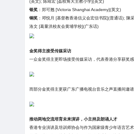
(英文); 陈靖宏 [荔枝角天主教小学](英文)
银奖
：郑可翘 [Victoria Shanghai Academy](英文)
铜奖
：邓悦月 [基督教香港信义会宏信书院](普通话); 陳采
洛文 [葛量洪校友会黄埔学校](广东话)
金奖得主接受传媒采访
一众金奖得主更即场接受传媒采访，代表香港分享获奖感
而部分金奖得主更获广东广播电视台音乐之声直播间邀请
推动两地交流培育未来演讲，小主持及朗诵人才
香港专业演讲及培训师协会与作为国家级青少年语言艺术