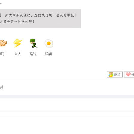
。
握手
雷人
路过
鸡蛋
邀请
过