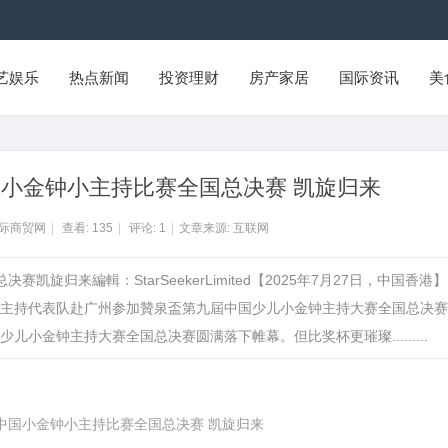
艺娱乐
热点新闻
投资理财
房产家居
国际资讯
美
小金钟小主持比赛全国总决赛 凯旋归来
国际商贸网
|
查看:
135
|
评论:
1
|
文章来源: 互联网
旋归来編輯：StarSeekerLimited【2025年7月27日，中国香港】
港小主持代表队赴广州参加贊泉盃第九屆中国少儿小金钟主持大赛全国总决
小金钟主持大赛全国总决赛圆满落下帷幕。但比奖杯更璀璨.........
中国小金钟小主持比赛全国总决赛 凯旋归来