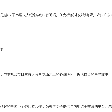
芝[救世军韦理夫人纪念学校](普通话); 何允祈[优才(杨殷有娣)书院](广东话
受!
，与电视台节目主持人分享赛场之上的心跳瞬间，诉说自己的星光故事!
品牌的中国小金钟比赛合作，为香港学子提供与内地选手交流的平台。未