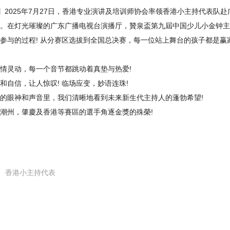
日，中国香港】2025年7月27日，香港专业演讲及培训师协会率领香港小主持代表队赴
。在灯光璀璨的广东广播电视台演播厅，贊泉盃第九屆中国少儿小金钟主
参与的过程! 从分赛区选拔到全国总决赛，每一位站上舞台的孩子都是赢家
情灵动，每一个音节都跳动着真垫与热爱!
自信，让人惊叹! 临场应变，妙语连珠!
的眼神和声音里，我们清晰地看到未来新生代主持人的蓬勃希望!
潮州，肇慶及香港等賽區的選手角逐金獎的殊榮!
香港小主持代表