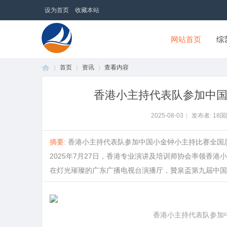
设为首页
收藏本站
网站首页
综
首页
资讯
查看内容
18国际商贸网
香港小主持代表队参加中国
首
›
›
›
2025-08-03
|
发布者: 18
摘要
: 香港小主持代表队参加中国小金钟小主持比赛全国总决赛凯
2025年7月27日，香港专业演讲及培训师协会率领香
在灯光璀璨的广东广播电视台演播厅，贊泉盃第九屆中国少儿
页
香港小主持代表队参加